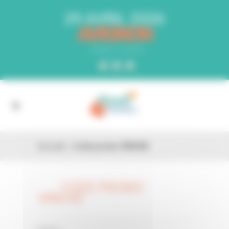
Panneau de gestion des cookies
29 AVRIL 2026
AVIGNON
PARC EXPO
Accueil
»
Code promo VRKHID
CODE PROMO
26 FÉV
VRKHID