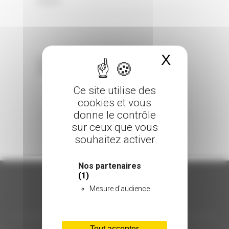
0 Comments
Posted in
X
Masquer 
Sorry, the comment form is closed at this
time.
Ce site utilise des
cookies et vous
donne le contrôle
sur ceux que vous
souhaitez activer
Nos partenaires
(1)
Mesure d'audience
ORGANISATION
Tout accepter