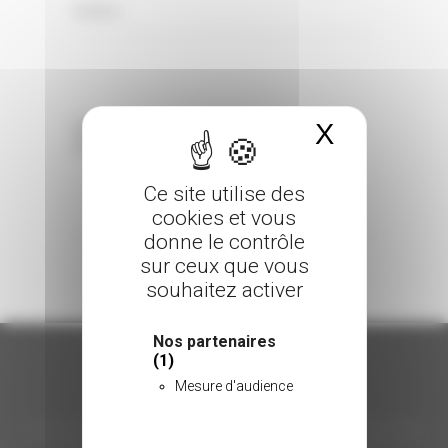
0 Comments
Posted in
X
Masquer 
Sorry, the comment form is closed at this
time.
Ce site utilise des
cookies et vous
donne le contrôle
sur ceux que vous
souhaitez activer
Nos partenaires
(1)
Mesure d'audience
ORGANISATION