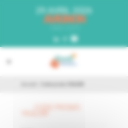
Panneau de gestion des cookies
29 AVRIL 2026
AVIGNON
PARC EXPO
Accueil
»
Code promo YKAU0R
CODE PROMO
26 FÉV
YKAU0R