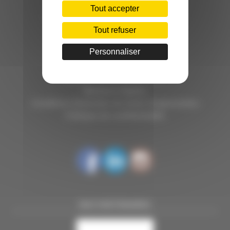
C.INÉDIT
Tout accepter
HÔTEL D’ENTREPRISES "LILLE DYNAMIC"
289 RUE DU FAUBOURG DES POSTES
Tout refuser
59000 LILLE
Personnaliser
TÉL. 03 28 38 99 50
E-MAIL : contact@handi-4.fr
Mentions légales
Conditions Générales de vente Congressistes
Politique de confidentialité
NOS PARTENAIRES